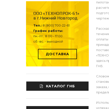
пилотаж
расчет
ООО «ТЕХНОПРОК-61»
подгото
в г.Нижний Новгород
чертежа
Тел.:
8 (800) 700-22-61
Рассказ
График работы:
течение
пн.-пт.: 8.00 - 17.00
оплаты 
сб.-вс. - выходной
принадл
поставо
ДОСТАВКА
«ТЕХНОП
здесь п
ГНБ.
Словом,
станови
КАТАЛОГ ГНБ
заказа,
предель
Исполь
успеха 