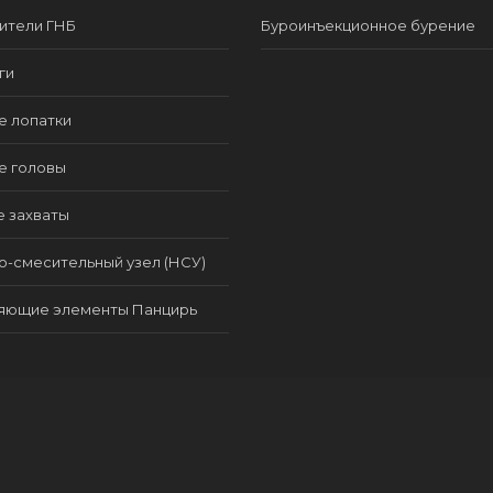
ители ГНБ
Буроинъекционное бурение
ги
е лопатки
е головы
е захваты
-смесительный узел (НСУ)
яющие элементы Панцирь