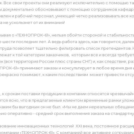
. Все свои проекты они реализуют исключительно с помощью та
ы документально обосновывают с помощью сотрудников кафед
влен и рабочий персонал, умеющий четко реализовывать все ко
 не ускользнет от их внимания!
ывая о «ТЕХНОПРОК-61», нельзя обойти стороной и стабильност
 шести последних лет. А ведь работа здесь, как говорится, дале
труда позволяет тщательно фильтровать список претендентов. 
ежат к той категории заказчиков, которым все и всегда требуе
к (вся территория России плюс страны СНГ) и, как следствие, ра
РОК-61» принимают заказы и консультирует в любое время дня и
рекрасно понимают, к каким последствиям может привести отсу
 к срокам поставки продукции в компании относятся чрезвычайн
тся ясно, что в предлагаемые клиентом временные рамки уложи
 каким бы выгодным он не был. «Мы не даем нереальных обещани
но оперативно - средний срок выполнения заказа на стандартн
зование инновационных технологий XXI века, постоянное расши
компании «ТЕХНОПРОК-61». С компанией все активнее сотрудни