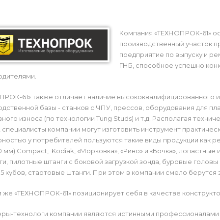
Компания «ТЕХНОПРОК-61» осн
производственный участок п
предприятие по выпуску и ре
ГНБ, способное успешно кон
одителями.
ПРОК-61» также отличает наличие высококвалифицированного и
дственной базы - станков с ЧПУ, прессов, оборудования для пл
ного износа (по технологии Tung Studs) и т.д. Располагая техн
 специалисты компании могут изготовить инструмент практиче
рностью у потребителей пользуются такие виды продукции как
0 мм) Compact, Kodiak, «Морковка», «Рино» и «Бочка», лопастны
и, пилотные штанги с боковой загрузкой зонда, буровые головы
 15 кубов, стартовые штанги. При этом в компании смело берутся
 же «ТЕХНОПРОК-61» позиционирует себя в качестве конструкт
ры-технологи компании являются истинными профессионалами св