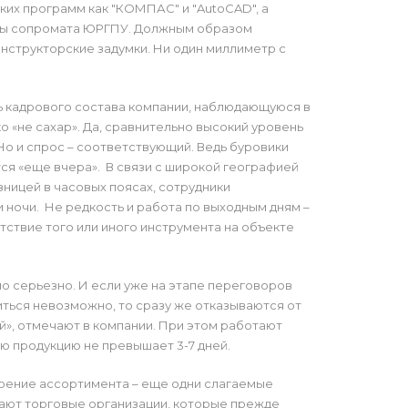
ких программ как "КОМПАС" и "AutoCAD", а
ры сопромата ЮРГПУ. Должным образом
нструкторские задумки. Ни один миллиметр с
ь кадрового состава компании, наблюдающуюся в
ко «не сахар». Да, сравнительно высокий уровень
Но и спрос – соответствующий. Ведь буровики
тся «еще вчера». В связи с широкой географией
зницей в часовых поясах, сотрудники
 ночи. Не редкость и работа по выходным дням –
тствие того или иного инструмента на объекте
о серьезно. И если уже на этапе переговоров
ться невозможно, то сразу же отказываются от
й», отмечают в компании. При этом работают
ую продукцию не превышает 3-7 дней.
рение ассортимента – еще одни слагаемые
чают торговые организации, которые прежде