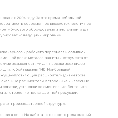
ована в 2004 году. За это время небольшой
ревратился в современное высокотехнологичное
монту бурового оборудования и инструмента для
курировать с ведущими мировыми
нженерного и рабочего персонала и солидной
азменной резки металла, защиты инструмента от
ическими возможностями для нарезки всех видов
ски для любой машины ГНБ. Наибольшей
 режуще-уплотняющие расширители (диаметром
е и скальные расширители, встроенные и навесные
 и лопатки, установки по смешиванию бентонита
 за изготовление нестандартной продукции.
орско- производственной структуры.
оего дела. Их работа – это своего рода высший