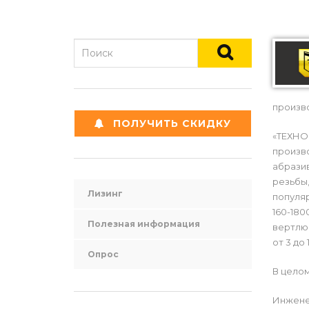
произв
ПОЛУЧИТЬ СКИДКУ
«ТЕХНО
произво
абразив
резьбы,
Лизинг
популя
160-180
Полезная информация
вертлюг
от 3 до
Опрос
В целом
Инжене