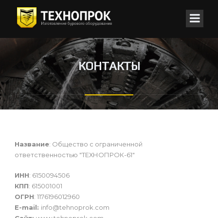
КОНТАКТЫ
Название
: Общество с ограниченной
ответственностью "ТЕХНОПРОК-61"
ИНН
: 6150094506
КПП
: 615001001
ОГРН
: 1176196012960
E-mail:
info@tehnoprok.com
Сайт:
www.tehnoprok.com