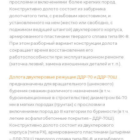
прослоями и включениями более крепких пород.
Конструктивно долото состоит из забурника
долотчатого типа, с резьбовым хвостовиком, и
установленного на нем (жестко или свободно, с
поджимом ведущей штангой) двухперового корпуса,
армированного пластинами твердого сплава типа ВК-8.
При этом разборный вариант конструкции долота
сокращает время восстановления его
работоспособности при эксплуатационном ремонте
(заточка лезвий, замена изношенных деталей и т. п.).
Долота двухперовые режущие ДДР-70 и ДДР-70Ш
предназначены для вращательного (шнекового)
бурения скважин различного назначения (в т.ч.
буроинъекционные в строительстве) диаметром 64-70
мм в мягких породах (грунтах) с прослоями и
включениями пород до III категории по буримости (в т.ч.
легкие асфальтобетонные покрытия – ДДР-70Ш).
Конструктивно долото состоит из двухперового
корпуса (типа РХ), армированного пластинами (штырями
– ДДР-70Ш) твердого сплава типа ВК-8, и резьбового