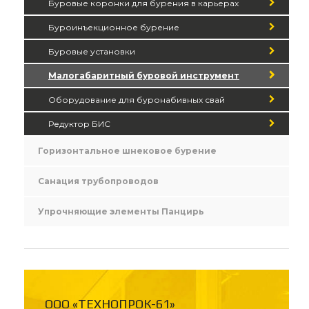
Буровые коронки для бурения в карьерах
Буроинъекционное бурение
Буровые установки
Малогабаритный буровой инструмент
Оборудование для буронабивных свай
Редуктор БИС
Горизонтальное шнековое бурение
Санация трубопроводов
Упрочняющие элементы Панцирь
ООО «ТЕХНОПРОК-61»