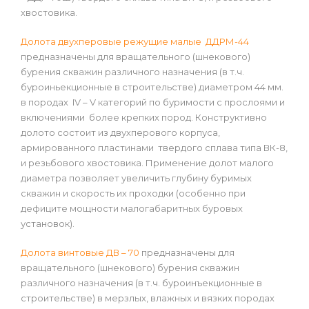
хвостовика.
Долота двухперовые режущие малые ДДРМ-44
предназначены для вращательного (шнекового)
бурения скважин различного назначения (в т.ч.
буроиньекционные в строительстве) диаметром 44 мм.
в породах IV – V категорий по буримости с прослоями и
включениями более крепких пород. Конструктивно
долото состоит из двухперового корпуса,
армированного пластинами твердого сплава типа ВК-8,
и резьбового хвостовика. Применение долот малого
диаметра позволяет увеличить глубину буримых
скважин и скорость их проходки (особенно при
дефиците мощности малогабаритных буровых
установок).
Долота винтовые ДВ – 70
предназначены для
вращательного (шнекового) бурения скважин
различного назначения (в т.ч. буроинъекционные в
строительстве) в мерзлых, влажных и вязких породах