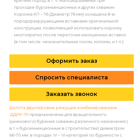
крепких пород, в т. ч. малоабразивных при
проходке буроинъекционных и других скважин.
Коронка КП – 76 (Диаметр 76 мм) оснащена 8-ю
породоразрушающими вставками оригинальной
конструкции, позволяющей использовать коронку
многократно после переточки изношенных вставок
(в том числе. незначительные сколы, изломы, и т.п.).
Оформить заказ
Спросить специалиста
Заказать звонок
Долота двухперовые режущие комбинированные
ДДРК-70
предназначены для вращательного
(шнекового) бурения скважин различного назначения (
в т.ч буроиньекционные в строительстве) диаметром
66-70 мм. в породах IV – VI категорий по буримости с