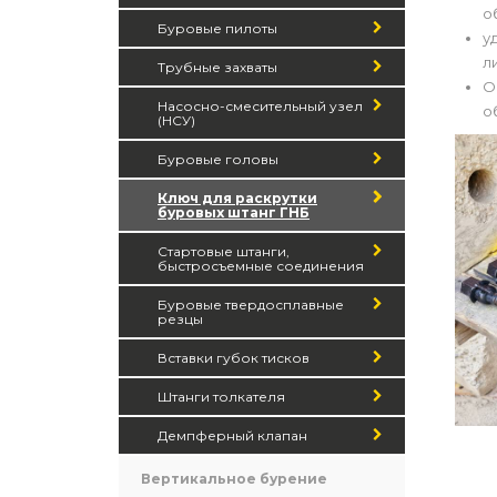
о
Буровые пилоты
у
л
Трубные захваты
О
Насосно-смесительный узел
о
(НСУ)
Буровые головы
Ключ для раскрутки
буровых штанг ГНБ
Стартовые штанги,
быстросъемные соединения
Буровые твердосплавные
резцы
Вставки губок тисков
Штанги толкателя
Демпферный клапан
Вертикальное бурение