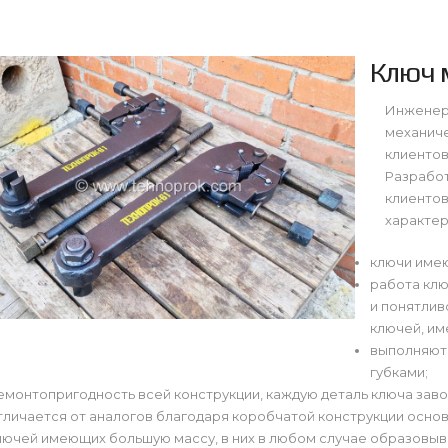
Ключ 
Инженер
механиче
клиентов
Разрабо
клиентов
характер
ключи имею
работа клю
и понятлив
ключей, им
выполняютс
губками;
емонтопригодность всей конструкции, каждую деталь ключа заво
тличается от аналогов благодаря коробчатой конструкции основ
лючей имеющих большую массу, в них в любом случае образовы