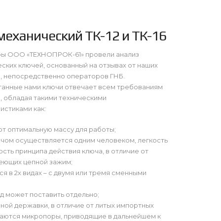
механический ТК-12 и ТК-16
ы ООО «ТЕХНОПРОК-61» провели анализ
ских ключей, основанный на отзывах от наших
, непосредственно операторов ГНБ.
танные нами ключи отвечает всем требованиям
, обладая такими техническими
истиками как:
т оптимальную массу для работы;
чом осуществляется одним человеком, легкость
ость принципа действия ключа, в отличие от
еющих цепной зажим;
я в 2х видах – с двумя или тремя сменными
д может поставить отдельно;
ной державки, в отличие от литых импортных
ваются микропоры, приводящие в дальнейшем к