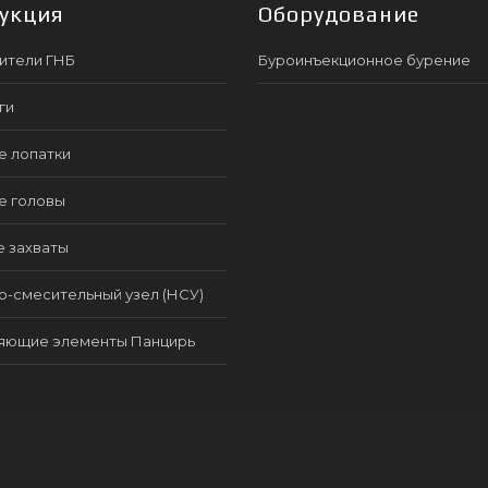
укция
Оборудование
ители ГНБ
Буроинъекционное бурение
ги
е лопатки
е головы
е захваты
-смесительный узел (НСУ)
яющие элементы Панцирь