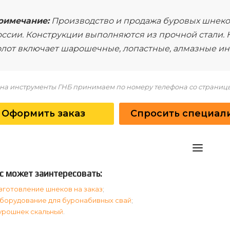
римечание:
Производство и продажа буровых шнек
ссии. Конструкции выполняются из прочной стали. 
олот включает шарошечные, лопастные, алмазные ин
на инструменты ГНБ принимаем по номеру телефона со страницы
Оформить заказ
Спросить специал
с может заинтересовать:
зготовление шнеков на заказ
;
борудование для буронабивных свай
;
урошнек скальный
.