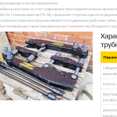
бразованию очагов напряжения;
добен в монтаже за счет шарнирных присоединительных кронштей
ибо 2х стяжных винтов (ТК-16) с внешней стороны одной из держа
собенностями конструкции являются подвижные рабочие губки,
беспечивающих гарантированное достижение необходимого кр
Хара
труб
Парам
Габари
держав
Масса, 
Крутящ
раскруч
Диамет
раскру