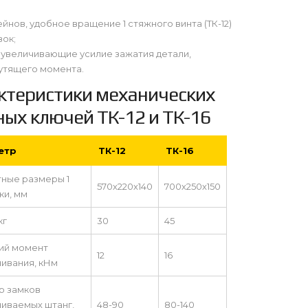
нов, удобное вращение 1 стяжного винта (ТК-12)
вок;
 увеличивающие усилие зажатия детали,
утящего момента.
ктеристики механических
ных ключей ТК-12 и ТК-16
етр
ТК-12
ТК-16
тные размеры 1
570х220х140
700х250х150
ки, мм
кг
30
45
ий момент
12
16
ивания, кНм
р замков
чиваемых штанг,
48-90
80-140