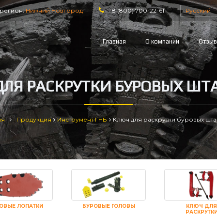
регион:
Нижний Новгород
8 (800) 700-22-61
Русский
Главная
О компании
Отзы
ДЛЯ РАСКРУТКИ БУРОВЫХ ШТА
ая
Продукция
Инструмент ГНБ
Ключ для раскрутки буровых шта
ОВЫЕ ЛОПАТКИ
БУРОВЫЕ ГОЛОВЫ
КЛЮЧ ДЛЯ
РАСКРУТК