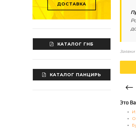
ДОСТАВКА
П
Ро
д
КАТАЛОГ ГНБ
Заявки 
КАТАЛОГ ПАНЦИРЬ
Это Ва
И
О
Б