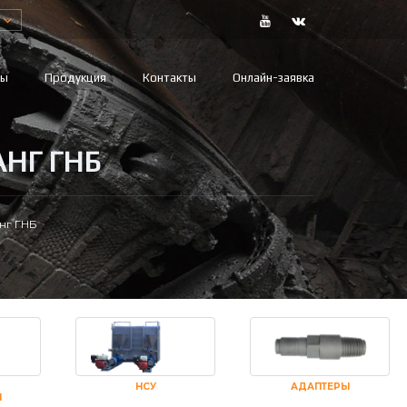
вы
Продукция
Контакты
Онлайн-заявка
НГ ГНБ
нг ГНБ
НСУ
АДАПТЕРЫ
И