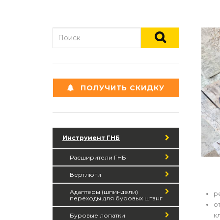
ПОЛУЧИТЬ СКИДКУ
Инструмент ГНБ
Расширители ГНБ
Вертлюги
Адаптеры (шпиндели)
р
переходы для буровых штанг
о
к
Буровые лопатки