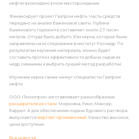
нефтегазоконденсатном месторождении.
Финансирует проект Газпром нефть. Часть средств
передано на анализ баженовой свиты. Глубина
баженового горизонта составляет около 2,7 тысяч
метров. Оттуда было добыто 30м керна, которые были
направлены на исследование в институт Роснедр. По
результатам изучения материала, можно будет
составить прогноз эффективности добычи сырья из
недр скважины и выбрать лучший метод разработки.
Изучение керна также начнут специалисты Газпром
нефти.
ООО «Технопрок» изготавливает разнообразные
расширители из стали
: Морковка, Рино, Миксер,
Баррел. А для обеспечения подачи бурового раствора
выпускается
вертлюг промывочный
. Качество высокое,
цены доступные.
Все новости