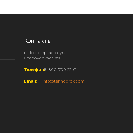
Контакты
г. Новочеркасск, ул.
Старочеркасская, 1
Телефон:
8 (800) 700-22-61
Email:
info@tehnoprok.com