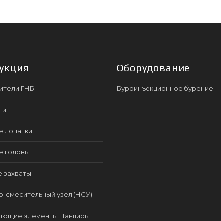
укция
Оборудование
ители ГНБ
Буроинъекционное бурение
ги
е лопатки
е головы
е захваты
-смесительный узел (НСУ)
яющие элементы Панцирь