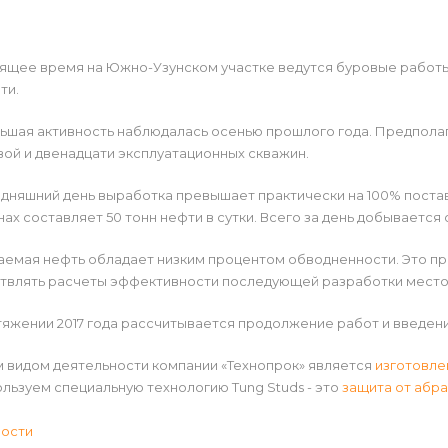
оящее время на Южно-Узунском участке ведутся буровые работы
ти.
шая активность наблюдалась осенью прошлого года. Предполаг
ой и двенадцати эксплуатационных скважин.
дняшний день выработка превышает практически на 100% постав
ах составляет 50 тонн нефти в сутки. Всего за день добывается 
аемая нефть обладает низким процентом обводненности. Это п
твлять расчеты эффективности последующей разработки мест
яжении 2017 года рассчитывается продолжение работ и введен
 видом деятельности компании «Технопрок» является
изготовле
льзуем специальную технологию Tung Studs - это
защита от абра
вости