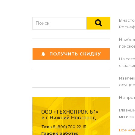
В наст
Роснеф
Наиболь
поисков
ПОЛУЧИТЬ СКИДКУ
На сего
скважин
Извлек
осущес
На прот
Главным
ООО «ТЕХНОПРОК-61»
в г.Нижний Новгород
мы испо
Тел.:
8 (800) 700-22-61
Все но
График работы: