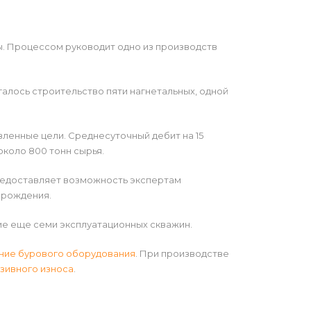
. Процессом руководит одно из производств
алось строительство пяти нагнетальных, одной
ленные цели. Среднесуточный дебит на 15
около 800 тонн сырья.
редоставляет возможность экспертам
орождения.
ие еще семи эксплуатационных скважин.
ние бурового оборудования
. При производстве
зивного износа
.